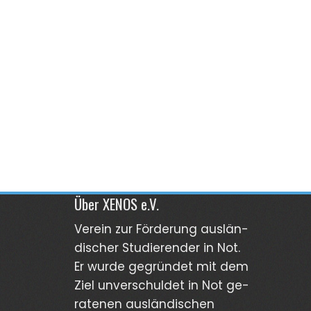
Über XENOS e.V.
Verein zur För­derung aus­län­
discher Stu­dierender in Not.
Er wurde gegründet mit dem
Ziel unver­schuldet in Not ge­
ra­tenen aus­län­dischen