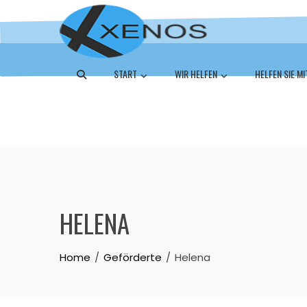
START
WIR HELFEN
HELFEN SIE MI
HELENA
Home
Geförderte
Helena