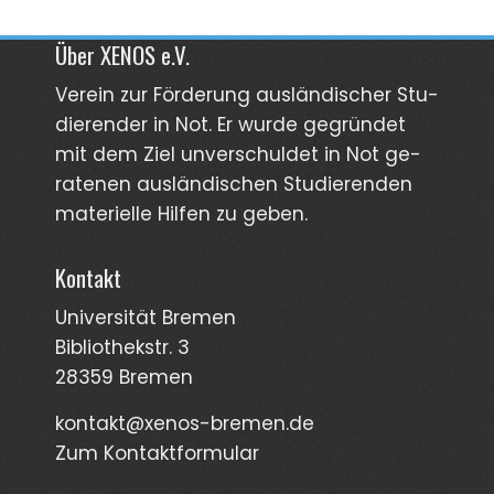
Über XENOS e.V.
Verein zur För­derung aus­län­discher Stu­
dierender in Not. Er wurde gegründet
mit dem Ziel unver­schuldet in Not ge­
ra­tenen aus­län­dischen Stud­ierenden
materi­elle Hilfen zu geben.
Kontakt
Universität Bremen
Bibliothekstr. 3
28359 Bremen
kontakt@xenos-bremen.de
Zum Kontaktformular