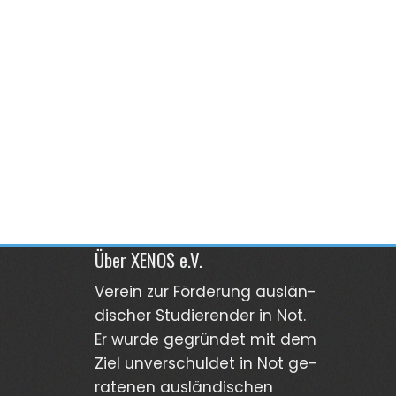
Über XENOS e.V.
Verein zur För­derung aus­län­
discher Stu­dierender in Not.
Er wurde gegründet mit dem
Ziel unver­schuldet in Not ge­
ra­tenen aus­län­dischen