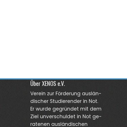
Über XENOS e.V.
Verein zur För­derung aus­län­
discher Stu­dierender in Not.
Er wurde gegründet mit dem
Ziel unver­schuldet in Not ge­
ra­tenen aus­län­dischen