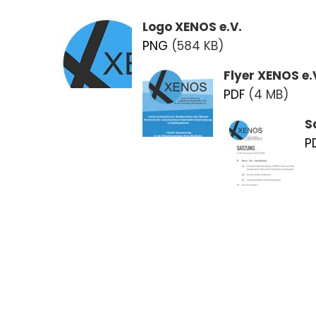
Logo XENOS e.V.
PNG
(584 KB)
Flyer XENOS e.
PDF
(4 MB)
S
P