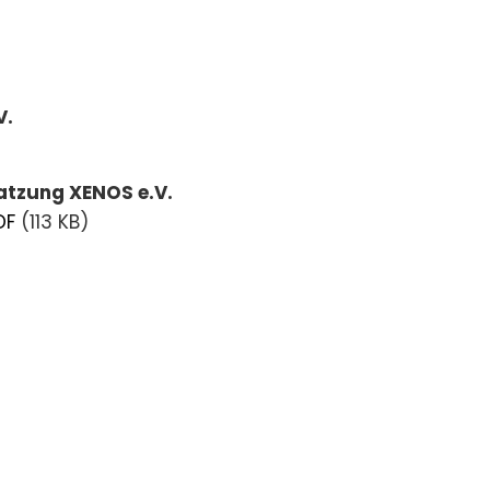
V.
atzung XENOS e.V.
DF
(113 KB)