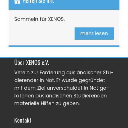
Helfen Sie mit
Sammeln für XENOS.
mehr lesen
Über XENOS e.V.
Verein zur För­derung aus­län­discher Stu­
dierender in Not. Er wurde gegründet
mit dem Ziel unver­schuldet in Not ge­
ra­tenen aus­län­dischen Stud­ierenden
materi­elle Hilfen zu geben.
Kontakt