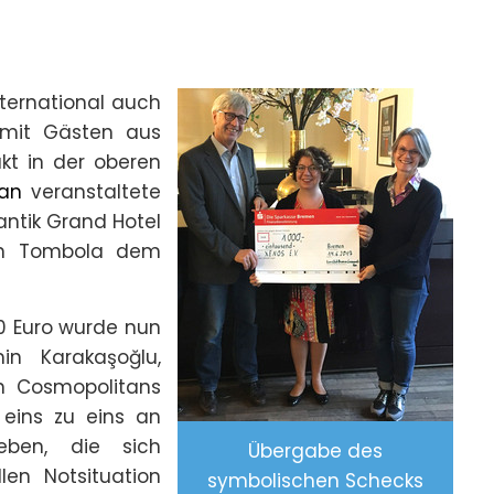
International auch
 mit Gästen aus
t in der oberen
tan
veranstaltete
antik Grand Hotel
gen Tombola dem
0 Euro wurde nun
min Karakaşoğlu,
n Cosmopolitans
eins zu eins an
geben, die sich
Übergabe des
len Notsituation
symbolischen Schecks