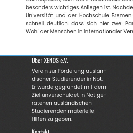
besonders wichtiges Anliegen ist. Nachde
Universität und der Hochschule Bremen 
schnell deutlich, dass sich hier zwei P
Wohl der Menschen in internationaler Ve
Über XENOS e.V.
Verein zur För­derung aus­län­
discher Stu­dierender in Not.
Er wurde gegründet mit dem
Ziel unver­schuldet in Not ge­
ra­tenen aus­län­dischen
Stud­ierenden materi­elle
Hilfen zu geben.
Kontakt