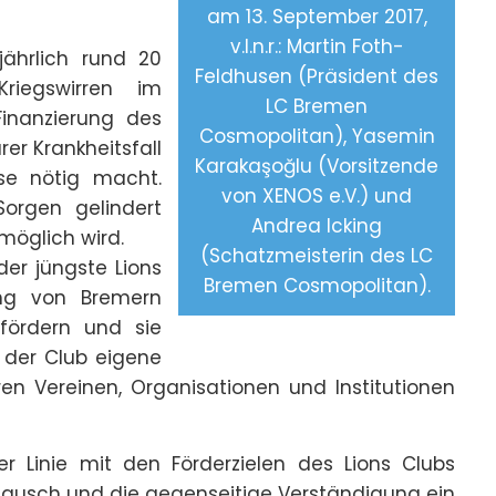
am 13. September 2017,
v.l.n.r.: Martin Foth-
jährlich rund 20
Feldhusen (Präsident des
riegswirren im
LC Bremen
Finanzierung des
Cosmopolitan), Yasemin
er Krankheitsfall
Karakaşoğlu (Vorsitzende
ise nötig macht.
von XENOS e.V.) und
orgen gelindert
Andrea Icking
möglich wird.
(Schatzmeisterin des LC
der jüngste Lions
Bremen Cosmopolitan).
ung von Bremern
 fördern und sie
t der Club eigene
en Vereinen, Organisationen und Institutionen
er Linie mit den Förderzielen des Lions Clubs
stausch und die gegenseitige Verständigung ein