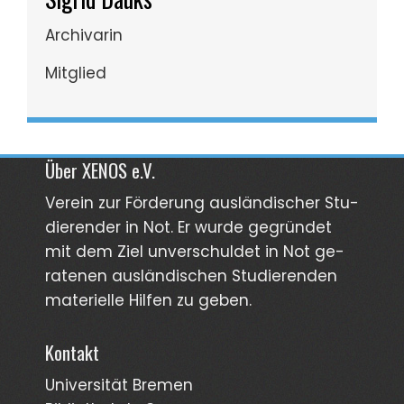
Archivarin
Mitglied
Über XENOS e.V.
Verein zur För­derung aus­län­discher Stu­
dierender in Not. Er wurde gegründet
mit dem Ziel unver­schuldet in Not ge­
ra­tenen aus­län­dischen Stud­ierenden
materi­elle Hilfen zu geben.
Kontakt
Universität Bremen